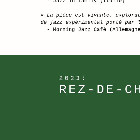
- Jazz in family (Italie)​
« La pièce est vivante, explora
de jazz expérimental porté par 
​
- Morning Jazz Café (Allemagn
2023:
REZ-DE-C